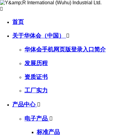

首页
关于华体会（中国）

华体会手机网页版登录入口简介
发展历程
资质证书
工厂实力
产品中心

电子产品

标准产品