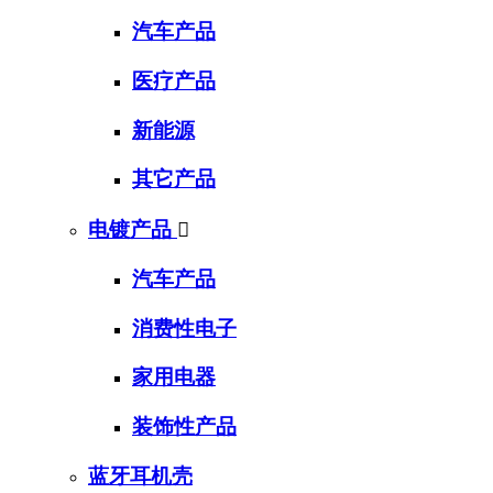
汽车产品
医疗产品
新能源
其它产品
电镀产品

汽车产品
消费性电子
家用电器
装饰性产品
蓝牙耳机壳