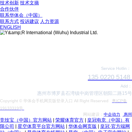
技术创新
技术文摘
合作伙伴
联系华体会（中国）
联系方式
投诉建议
人力资源
ENGLISH
关注公众号
华体会手机网页版登录入口
Service Hotlin：
135 0220 5148
Add：
惠州市博罗县石湾镇中岗管理区朝阳二路15号
Copyright © 华体会手机网页版登录入口 All Right Reserved
粤ICP备
19133319号
网站建设：
中企动力
惠州
竞技宝（中国）官方网站
|
荣耀体育官方
|
皇冠电竞（中国）有
限公司
|
星空体育平台官方网站
|
华体会网页版
|
皇冠·官方端网