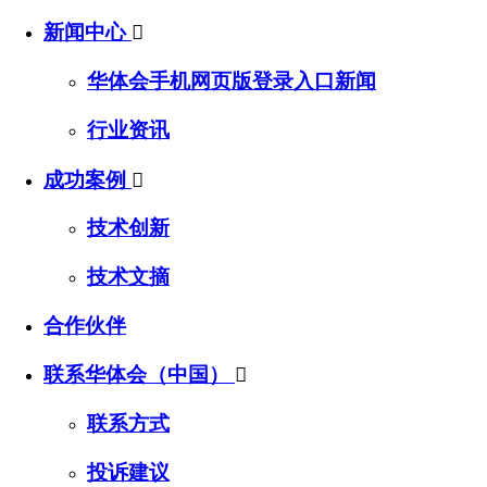
新闻中心

华体会手机网页版登录入口新闻
行业资讯
成功案例

技术创新
技术文摘
合作伙伴
联系华体会（中国）

联系方式
投诉建议