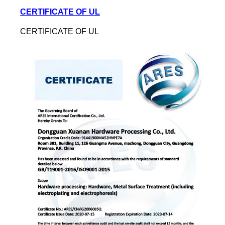
CERTIFICATE OF UL
CERTIFICATE OF UL