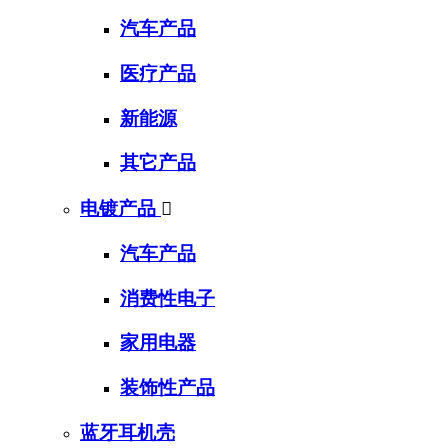
汽车产品
医疗产品
新能源
其它产品
电镀产品

汽车产品
消费性电子
家用电器
装饰性产品
蓝牙耳机壳