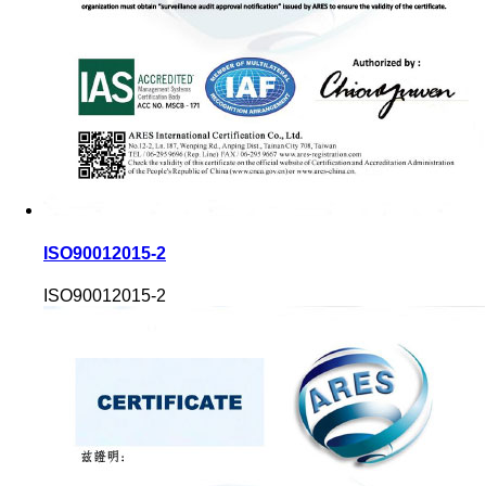
ISO90012015-2
ISO90012015-2