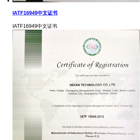
IATF16949中文证书
IATF16949中文证书