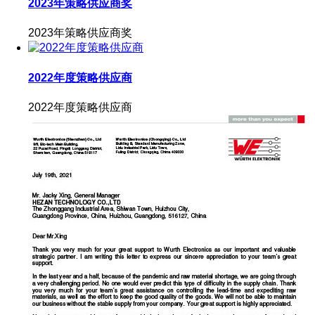
2023年策略供应商奖
2023年策略供应商奖
2022年度策略供应商
2022年度策略供应商