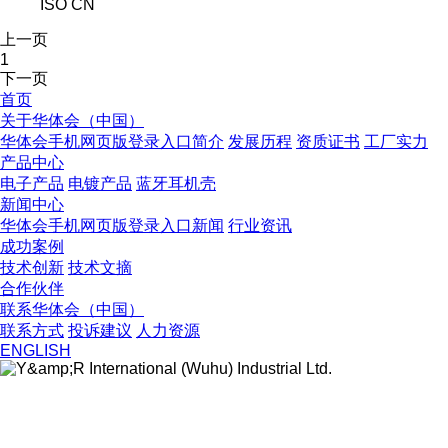
ISO CN
上一页
1
下一页
首页
关于华体会（中国）
华体会手机网页版登录入口简介
发展历程
资质证书
工厂实力
产品中心
电子产品
电镀产品
蓝牙耳机壳
新闻中心
华体会手机网页版登录入口新闻
行业资讯
成功案例
技术创新
技术文摘
合作伙伴
联系华体会（中国）
联系方式
投诉建议
人力资源
ENGLISH
关注公众号
华体会手机网页版登录入口