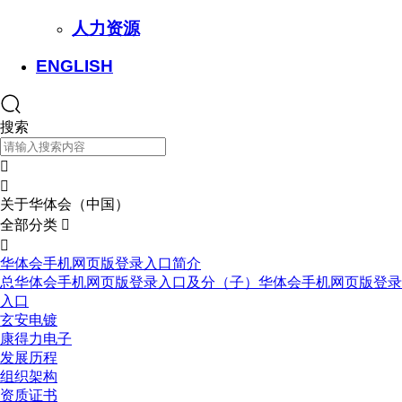
人力资源
ENGLISH
搜索


关于华体会（中国）
全部分类


华体会手机网页版登录入口简介
总华体会手机网页版登录入口及分（子）华体会手机网页版登录
入口
玄安电镀
康得力电子
发展历程
组织架构
资质证书