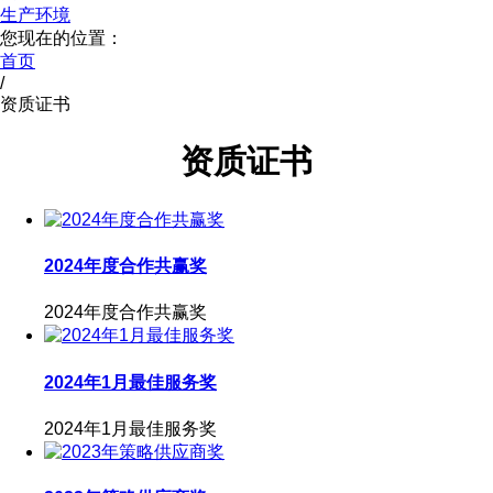
生产环境
您现在的位置：
首页
/
资质证书
资质证书
2024年度合作共赢奖
2024年度合作共赢奖
2024年1月最佳服务奖
2024年1月最佳服务奖