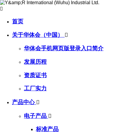

首页
关于华体会（中国）

华体会手机网页版登录入口简介
发展历程
资质证书
工厂实力
产品中心

电子产品

标准产品